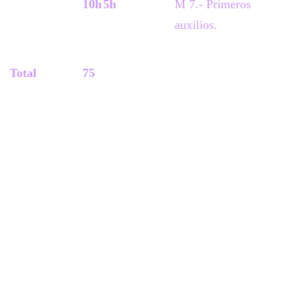
10h
5h
M 7.- Primeros
auxilios.
Total
75