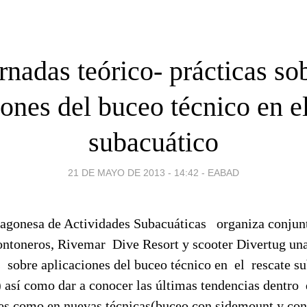
rnadas teórico- prácticas so
iones del buceo técnico en el
subacuático
21 DE MAYO DE 2013 - 14:42
-
EABAD
agonesa de Actividades Subacuáticas organiza conjun
ntoneros, Rivemar Dive Resort y scooter Divertug una
s sobre aplicaciones del buceo técnico en el rescate s
) así como dar a conocer las últimas tendencias dentro
les como en nuevas técnicas(buceo con sidemount y con