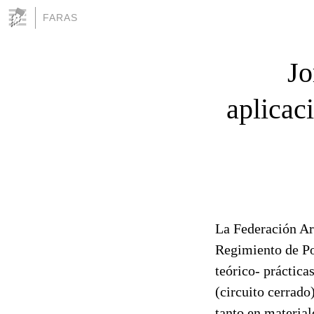
FARAS
Jo
aplicac
La Federación Ar
Regimiento de Po
teórico- práctica
(circuito cerrado
tanto en materia