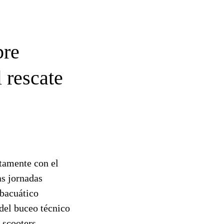
bre
 rescate
tamente con el
s jornadas
ubacuático
 del buceo técnico
 scooters