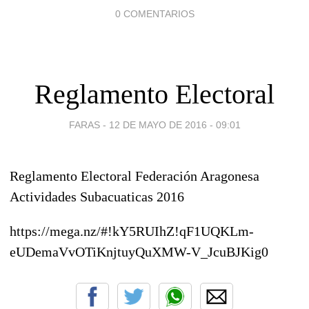
0 COMENTARIOS
Reglamento Electoral
FARAS -
12 DE MAYO DE 2016 - 09:01
Reglamento Electoral Federación Aragonesa
Actividades Subacuaticas 2016
https://mega.nz/#!kY5RUIhZ!qF1UQKLm-
eUDemaVvOTiKnjtuyQuXMW-V_JcuBJKig0